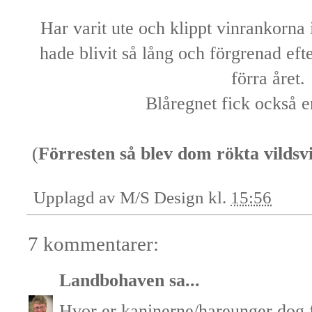
Har varit ute och klippt vinrankorna 
hade blivit så lång och förgrenad eft
förra året.
Blåregnet fick också e
(
Förresten så blev dom rökta vildsv
Upplagd av
M/S Design
kl.
15:56
7 kommentarer:
Landbohaven
sa...
Hvor er kaninerne/hareunger dog f