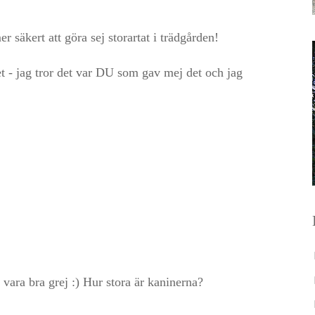
r säkert att göra sej storartat i trädgården!
et - jag tror det var DU som gav mej det och jag
vara bra grej :) Hur stora är kaninerna?