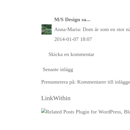
M/S Design
sa...
Anna-Maria: Dom är som en stor näv
2014-01-07 18:07
Skicka en kommentar
Senaste inlägg
Prenumerera på:
Kommentarer till inlägg
LinkWithin