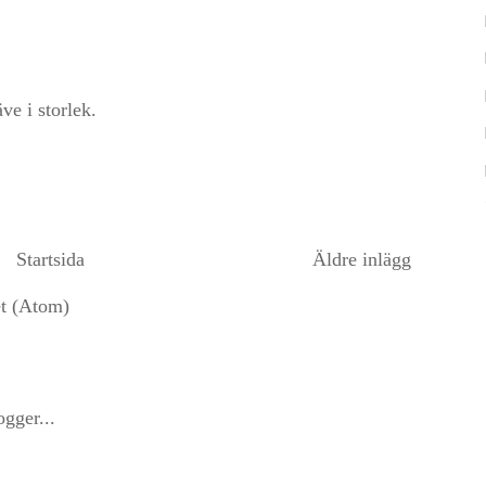
e i storlek.
Startsida
Äldre inlägg
et (Atom)