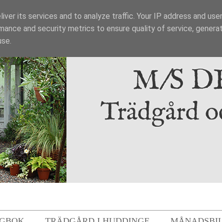
iver its services and to analyze traffic. Your IP address and use
mance and security metrics to ensure quality of service, genera
use.
GBOK
TRÄDGÅRD I HUDDINGE
MÅNADSBI