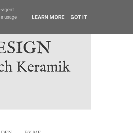
r-agent
LEARN MORE
GOT IT
te usage
LDEN
BY ME