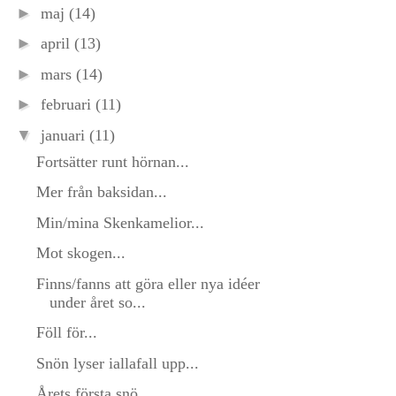
►
maj
(14)
►
april
(13)
►
mars
(14)
►
februari
(11)
▼
januari
(11)
Fortsätter runt hörnan...
Mer från baksidan...
Min/mina Skenkamelior...
Mot skogen...
Finns/fanns att göra eller nya idéer
under året so...
Föll för...
Snön lyser iallafall upp...
Årets första snö...