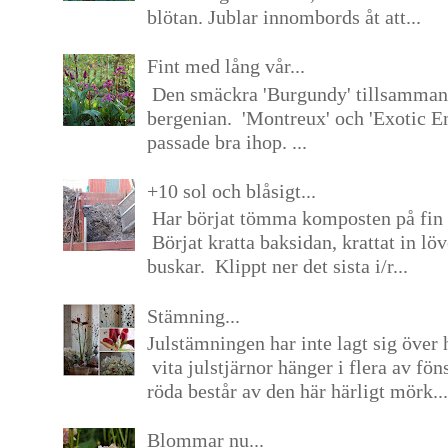
blötan. Jublar innombords åt att...
Fint med lång vår...
Den smäckra 'Burgundy' tillsamma
bergenian. 'Montreux' och 'Exotic E
passade bra ihop. ...
+10 sol och blåsigt...
Har börjat tömma komposten på fin 
Börjat kratta baksidan, krattat in lö
buskar. Klippt ner det sista i/r...
Stämning...
Julstämningen har inte lagt sig över 
vita julstjärnor hänger i flera av fön
röda består av den här härligt mörk...
Blommar nu...