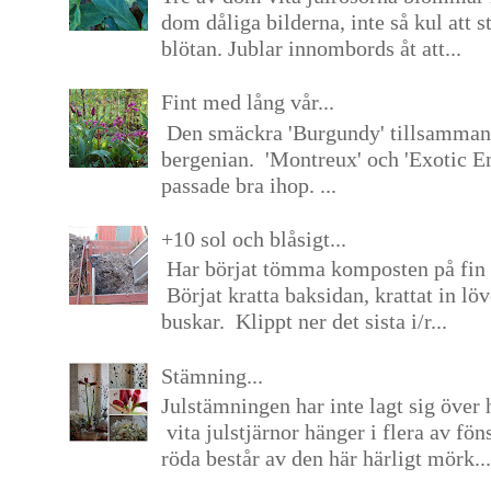
dom dåliga bilderna, inte så kul att s
blötan. Jublar innombords åt att...
Fint med lång vår...
Den smäckra 'Burgundy' tillsamma
bergenian. 'Montreux' och 'Exotic E
passade bra ihop. ...
+10 sol och blåsigt...
Har börjat tömma komposten på fin 
Börjat kratta baksidan, krattat in lö
buskar. Klippt ner det sista i/r...
Stämning...
Julstämningen har inte lagt sig över 
vita julstjärnor hänger i flera av fön
röda består av den här härligt mörk...