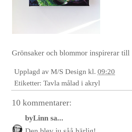
Grönsaker och blommor inspirerar till a
Upplagd av
M/S Design
kl.
09:20
Etiketter:
Tavla målad i akryl
10 kommentarer:
byLinn
sa...
Den blev ju såå härlig!