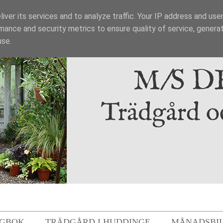
iver its services and to analyze traffic. Your IP address and use
mance and security metrics to ensure quality of service, genera
use.
GBOK
TRÄDGÅRD I HUDDINGE
MÅNADSBI