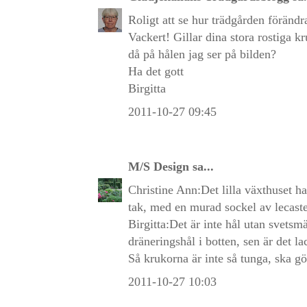
Roligt att se hur trädgården förändr
Vackert! Gillar dina stora rostiga k
då på hålen jag ser på bilden?
Ha det gott
Birgitta
2011-10-27 09:45
M/S Design
sa...
Christine Ann:Det lilla växthuset ha
tak, med en murad sockel av lecast
Birgitta:Det är inte hål utan svetsm
dräneringshål i botten, sen är det l
Så krukorna är inte så tunga, ska gör
2011-10-27 10:03