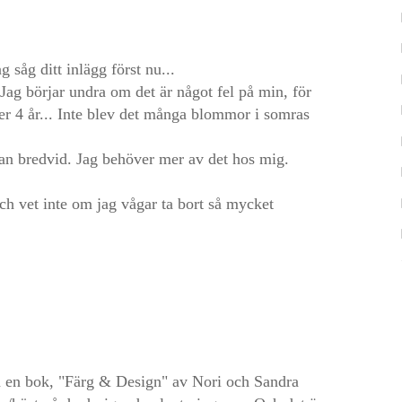
g såg ditt inlägg först nu...
ag börjar undra om det är något fel på min, för
ter 4 år... Inte blev det många blommor i somras
lan bredvid. Jag behöver mer av det hos mig.
och vet inte om jag vågar ta bort så mycket
på en bok, "Färg & Design" av Nori och Sandra