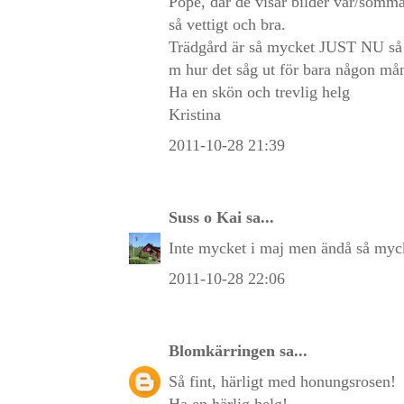
Pope, där de visar bilder vår/somma
så vettigt och bra.
Trädgård är så mycket JUST NU så m
m hur det såg ut för bara någon må
Ha en skön och trevlig helg
Kristina
2011-10-28 21:39
Suss o Kai
sa...
Inte mycket i maj men ändå så myck
2011-10-28 22:06
Blomkärringen
sa...
Så fint, härligt med honungsrosen!
Ha en härlig helg!