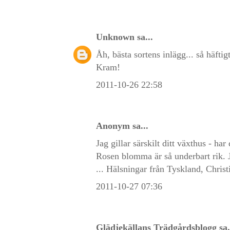
Unknown
sa...
Åh, bästa sortens inlägg... så häftigt
Kram!
2011-10-26 22:58
Anonym sa...
Jag gillar särskilt ditt växthus - ha
Rosen blomma är så underbart rik. J
... Hälsningar från Tyskland, Christ
2011-10-27 07:36
Glädjekällans Trädgårdsblogg
sa.