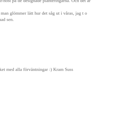
r/höst på de designade planteringarna. Och det är
an glömmer lätt hur det såg ut i våras, jag t o
nad sen.
et med alla förväntningar :) Kram Suss