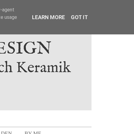
r-agent
LEARN MORE
GOT IT
te usage
LDEN
BY ME