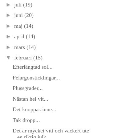
►
juli
(19)
►
juni
(20)
►
maj
(14)
►
april
(14)
►
mars
(14)
▼
februari
(15)
Efterlängtad sol...
Pelargonsticklingar...
Plussgrader...
Nästan hel vit...
Det knoppas inne...
Tak dropp...
Det är mycket vitt och vackert ute!
en riktig julk...