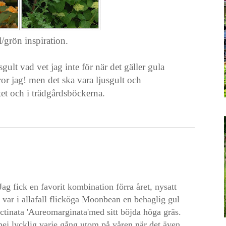
l/grön inspiration.
ult vad vet jag inte för när det gäller gula
ror jag! men det ska vara ljusgult och
tet och i trädgårdsböckerna.
Jag fick en favorit kombination förra året, nysatt
t var i allafall flicköga Moonbean en behaglig gul
ctinata 'Aureomarginata'med sitt böjda höga gräs.
ej lycklig varje gång utom på våren när det även