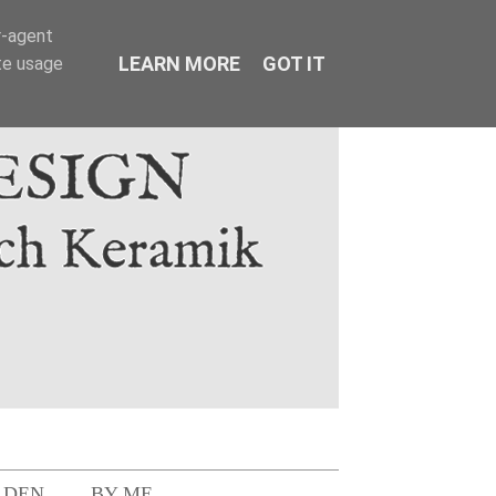
r-agent
LEARN MORE
GOT IT
te usage
LDEN
BY ME