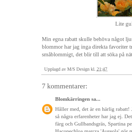
Lite gu
Min egna rabatt skulle behöva något ljusg
blommor har jag inga direkta favoriter t
småblommigt, det blir till att söka på nä
Upplagd av
M/S Design
kl.
21:47
7 kommentarer:
Blomkärringen
sa...
Håller med, det är en härlig rabatt! 
så några erfarenheter har jag ej. De
färg och Gullbandsgräs, Spartina pe
Haconechloa marcra 'Aureola' gör m