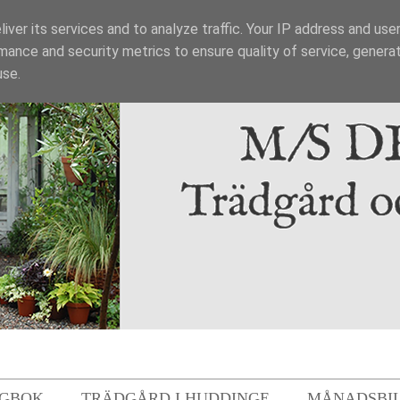
iver its services and to analyze traffic. Your IP address and use
mance and security metrics to ensure quality of service, genera
use.
GBOK
TRÄDGÅRD I HUDDINGE
MÅNADSBI