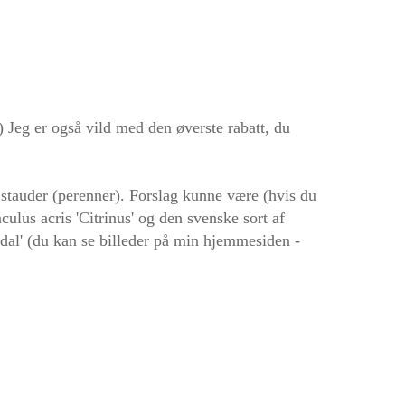
)) Jeg er også vild med den øverste rabatt, du
stauder (perenner). Forslag kunne være (hvis du
ulus acris 'Citrinus' og den svenske sort af
al' (du kan se billeder på min hjemmesiden -