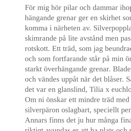
För mig hör pilar och dammar iho
hängande grenar ger en skirhet so
komma i närheten av. Silverpoppla
skimrande på lite avstånd men pas
rotskott. Ett träd, som jag beundr
och som fortfarande står på min ön
starkt överhängande grenar. Blade
och vändes uppåt när det blåser. Så
det var en glanslind, Tilia x euchl
Om ni önskar ett mindre träd med 
silverpäron oslagbart, speciellt p
Annars finns det ju hur många fina
riktigt avundas er att ha plats och 