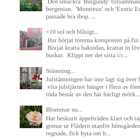
Den smäckra 'Burgundy' tillsamma
bergenian. 'Montreux' och 'Exotic E
passade bra ihop. ...
+10 sol och blåsigt...
Har börjat tömma komposten på fin 
Börjat kratta baksidan, krattat in lö
buskar. Klippt ner det sista i/r...
Stämning...
Julstämningen har inte lagt sig över 
vita julstjärnor hänger i flera av fön
röda består av den här härligt mörk...
Blommar nu...
Har beskurit äppelträden klart och tag
grenar ur Flädern utanför hönsgårde
regnade, fick byta om h...