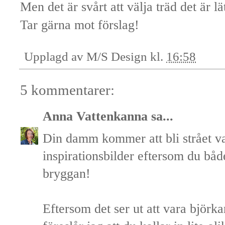
Men det är svårt att välja träd det är l
Tar gärna mot förslag!
Upplagd av
M/S Design
kl.
16:58
5 kommentarer:
Anna Vattenkanna
sa...
Din damm kommer att bli strået va
inspirationsbilder eftersom du bå
bryggan!
Eftersom det ser ut att vara björkar