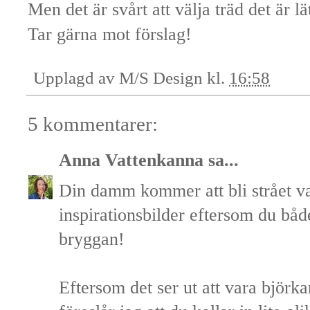
Men det är svårt att välja träd det är l
Tar gärna mot förslag!
Upplagd av
M/S Design
kl.
16:58
5 kommentarer:
Anna Vattenkanna
sa...
Din damm kommer att bli strået va
inspirationsbilder eftersom du bå
bryggan!
Eftersom det ser ut att vara björkar