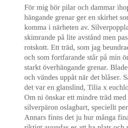
För mig hör pilar och dammar iho
hängande grenar ger en skirhet so
komma i närheten av. Silverpoppla
skimrande på lite avstånd men pas
rotskott. Ett träd, som jag beundr
och som fortfarande står på min ön
starkt överhängande grenar. Blade
och vändes uppåt när det blåser. Så
det var en glanslind, Tilia x euchl
Om ni önskar ett mindre träd med 
silverpäron oslagbart, speciellt p
Annars finns det ju hur många fina
riktigt avundas er att ha plats och 