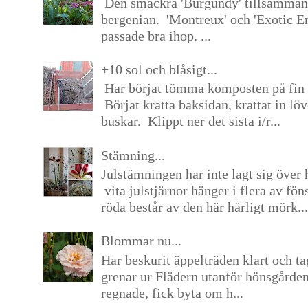
Den smäckra 'Burgundy' tillsamma
bergenian. 'Montreux' och 'Exotic E
passade bra ihop. ...
+10 sol och blåsigt...
Har börjat tömma komposten på fin 
Börjat kratta baksidan, krattat in lö
buskar. Klippt ner det sista i/r...
Stämning...
Julstämningen har inte lagt sig över 
vita julstjärnor hänger i flera av fön
röda består av den här härligt mörk...
Blommar nu...
Har beskurit äppelträden klart och tag
grenar ur Flädern utanför hönsgårde
regnade, fick byta om h...