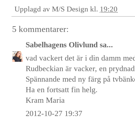
Upplagd av
M/S Design
kl.
19:20
5 kommentarer:
Sabelhagens Olivlund
sa...
vad vackert det är i din damm med a
Rudbeckian är vacker, en prydnad 
Spännande med ny färg på tvbänk
Ha en fortsatt fin helg.
Kram Maria
2012-10-27 19:37