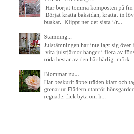
Har börjat tömma komposten på fin 
Börjat kratta baksidan, krattat in lö
buskar. Klippt ner det sista i/r...
Stämning...
Julstämningen har inte lagt sig över 
vita julstjärnor hänger i flera av fön
röda består av den här härligt mörk...
Blommar nu...
Har beskurit äppelträden klart och tag
grenar ur Flädern utanför hönsgårde
regnade, fick byta om h...