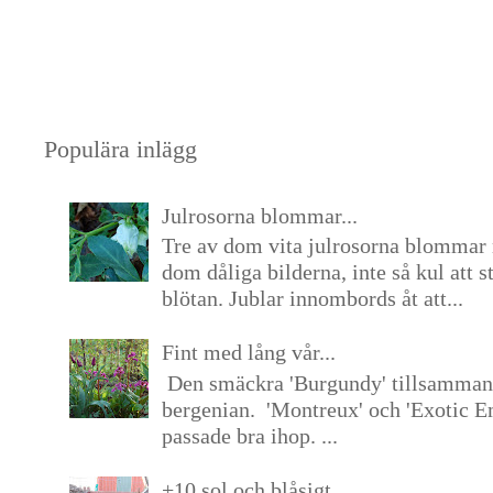
Populära inlägg
Julrosorna blommar...
Tre av dom vita julrosorna blommar 
dom dåliga bilderna, inte så kul att s
blötan. Jublar innombords åt att...
Fint med lång vår...
Den smäckra 'Burgundy' tillsamma
bergenian. 'Montreux' och 'Exotic E
passade bra ihop. ...
+10 sol och blåsigt...