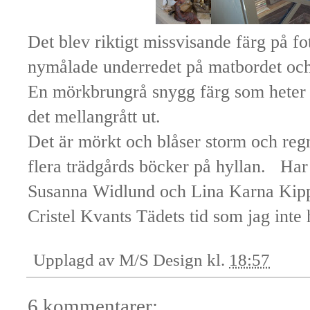
Det blev riktigt missvisande färg på fo
nymålade underredet på matbordet och
En mörkbrungrå snygg färg som heter 
det mellangrått ut.
Det är mörkt och blåser storm och regn
flera trädgårds böcker på hyllan. Har 
Susanna Widlund och Lina Karna Kippe
Cristel Kvants Tädets tid som jag inte h
Upplagd av
M/S Design
kl.
18:57
6 kommentarer: