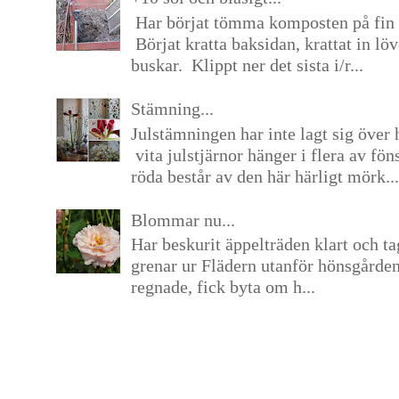
Har börjat tömma komposten på fin 
Börjat kratta baksidan, krattat in lö
buskar. Klippt ner det sista i/r...
Stämning...
Julstämningen har inte lagt sig över 
vita julstjärnor hänger i flera av fön
röda består av den här härligt mörk...
Blommar nu...
Har beskurit äppelträden klart och tag
grenar ur Flädern utanför hönsgårde
regnade, fick byta om h...