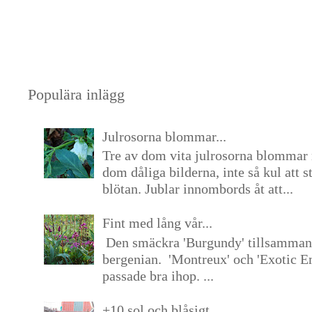
Populära inlägg
Julrosorna blommar...
Tre av dom vita julrosorna blommar 
dom dåliga bilderna, inte så kul att s
blötan. Jublar innombords åt att...
Fint med lång vår...
Den smäckra 'Burgundy' tillsamma
bergenian. 'Montreux' och 'Exotic E
passade bra ihop. ...
+10 sol och blåsigt...