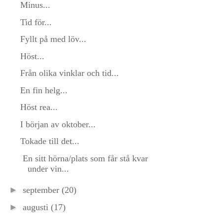
Minus...
Tid för...
Fyllt på med löv...
Höst...
Från olika vinklar och tid...
En fin helg...
Höst rea...
I början av oktober...
Tokade till det...
En sitt hörna/plats som får stå kvar
under vin...
►
september
(20)
►
augusti
(17)