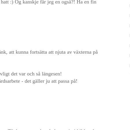
 hatt :) Og kanskje får jeg en også?! Ha en fin
nk, att kunna fortsätta att njuta av växterna på
uvligt det var och så längesen!
sarbete - det gäller ju att passa på!