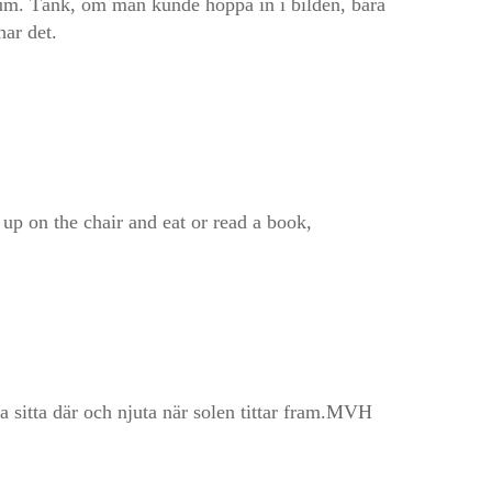
uterum. Tänk, om man kunde hoppa in i bilden, bara
har det.
l up on the chair and eat or read a book,
a sitta där och njuta när solen tittar fram.MVH