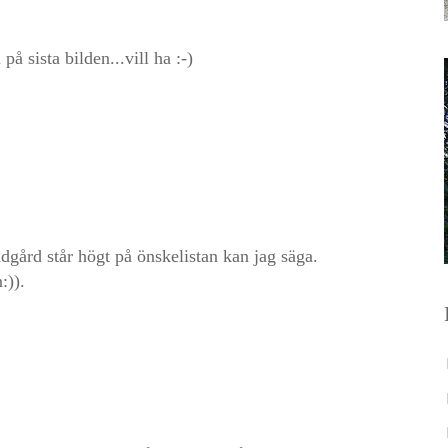
på sista bilden...vill ha :-)
rädgård står högt på önskelistan kan jag säga.
:)).