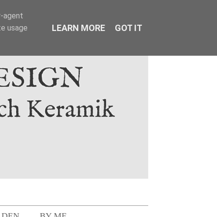
r-agent
LEARN MORE
GOT IT
te usage
LDEN
BY ME