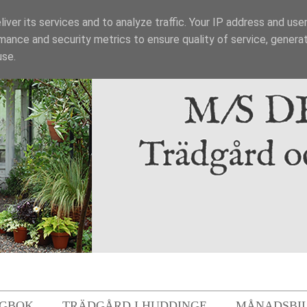
iver its services and to analyze traffic. Your IP address and use
mance and security metrics to ensure quality of service, genera
use.
GBOK
TRÄDGÅRD I HUDDINGE
MÅNADSBI