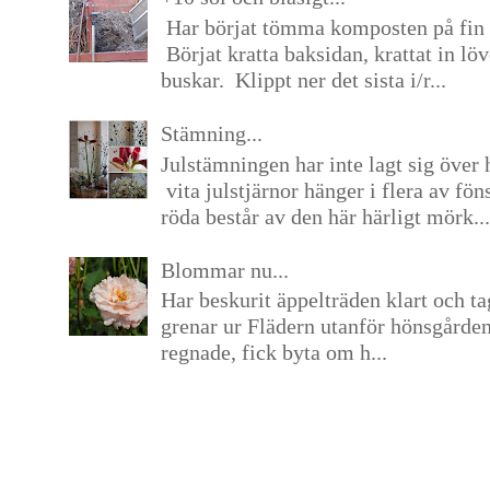
Har börjat tömma komposten på fin 
Börjat kratta baksidan, krattat in lö
buskar. Klippt ner det sista i/r...
Stämning...
Julstämningen har inte lagt sig över 
vita julstjärnor hänger i flera av fön
röda består av den här härligt mörk...
Blommar nu...
Har beskurit äppelträden klart och tag
grenar ur Flädern utanför hönsgårde
regnade, fick byta om h...