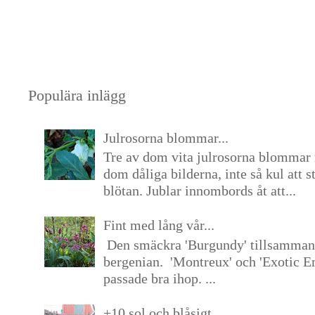
Populära inlägg
Julrosorna blommar...
Tre av dom vita julrosorna blommar 
dom dåliga bilderna, inte så kul att s
blötan. Jublar innombords åt att...
Fint med lång vår...
Den smäckra 'Burgundy' tillsamma
bergenian. 'Montreux' och 'Exotic E
passade bra ihop. ...
+10 sol och blåsigt...