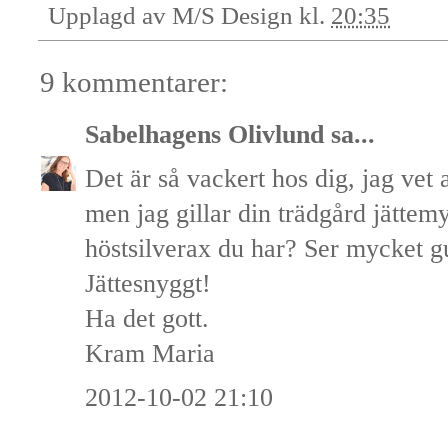
Upplagd av
M/S Design
kl.
20:35
9 kommentarer:
Sabelhagens Olivlund
sa...
Det är så vackert hos dig, jag vet a
men jag gillar din trädgård jättemy
höstsilverax du har? Ser mycket gu
Jättesnyggt!
Ha det gott.
Kram Maria
2012-10-02 21:10