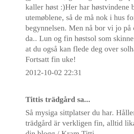
kaller høst :)Her har høstvindene 
utemøblene, så de må nok i hus for
begynnelsen. Men nå bor vi jo på e
da.. Lun og fin høstsol som skinne
at du også kan flede deg over solh
Fortsatt fin uke!
2012-10-02 22:31
Tittis trädgård
sa...
Så mysiga sittplatser du har. Håll
trädgård är verkligen fin, alltid lika
din blogg./ Kram Titti