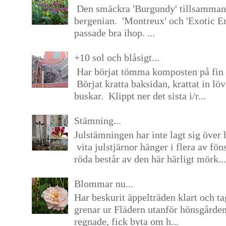
Den smäckra 'Burgundy' tillsamma
bergenian. 'Montreux' och 'Exotic E
passade bra ihop. ...
+10 sol och blåsigt...
Har börjat tömma komposten på fin 
Börjat kratta baksidan, krattat in lö
buskar. Klippt ner det sista i/r...
Stämning...
Julstämningen har inte lagt sig över 
vita julstjärnor hänger i flera av fön
röda består av den här härligt mörk...
Blommar nu...
Har beskurit äppelträden klart och tag
grenar ur Flädern utanför hönsgårde
regnade, fick byta om h...