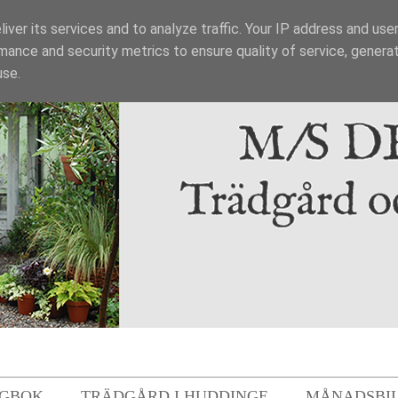
iver its services and to analyze traffic. Your IP address and use
mance and security metrics to ensure quality of service, genera
use.
GBOK
TRÄDGÅRD I HUDDINGE
MÅNADSBI