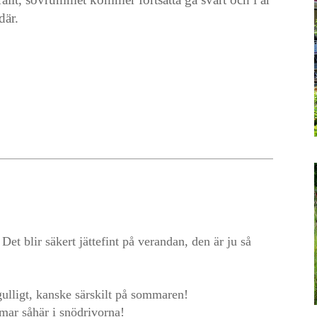
där.
t blir säkert jättefint på verandan, den är ju så
r gulligt, kanske särskilt på sommaren!
ar såhär i snödrivorna!