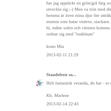
har jag upptäckt en grön/grå färg so
utveckla sig ;-) Men va trist med di
hemma är även mina djur lite uttrå
mumin som hatar vintern..stackarn. j
hi, måtte solen och värmen komma s
ordnar sig med "toahönan"
kram Mia
2013-02-11 21:29
Staudefeen
sa...
Helt fantastisk veranda, du har - er
Kh. Marlene
2013-02-14 22:43