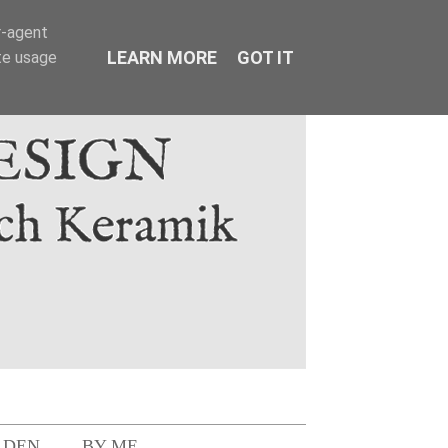
r-agent
LEARN MORE
GOT IT
te usage
LDEN
BY ME