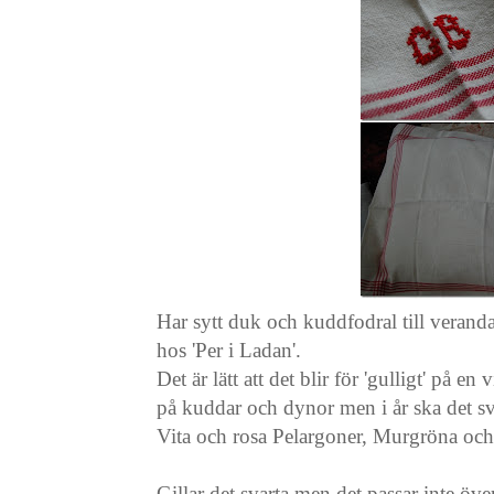
Har sytt duk och kuddfodral till verand
hos 'Per i Ladan'.
Det är lätt att det blir för 'gulligt' på e
på kuddar och dynor men i år ska det sva
Vita och rosa Pelargoner, Murgröna och Plä
Gillar det svarta men det passar inte öv