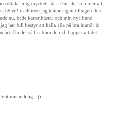
m tilltalar mig mycket, får se hur det kommer att
na höns!! usch men jag känner igen tilltagen..här
kade nu, både katter,hästar och min nya hund
ag har full bestyr att hålla alla på bra humör hi
nart. Ha det så bra kära du och hoppas att det
 dybt misundelig ;-))