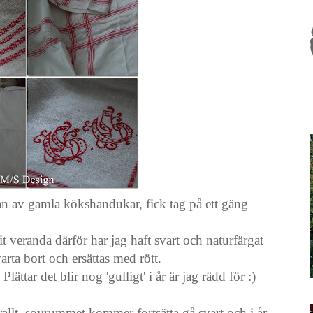
an av gamla kökshandukar, fick tag på ett gäng
n vit veranda därför har jag haft svart och naturfärgat
rta bort och ersättas med rött.
ttar det blir nog 'gulligt' i år är jag rädd för :)
erallt, sovrummet kommer fortsätta gå svart och i år