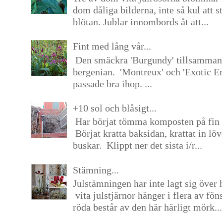
dom dåliga bilderna, inte så kul att s
blötan. Jublar innombords åt att...
Fint med lång vår...
Den smäckra 'Burgundy' tillsamma
bergenian. 'Montreux' och 'Exotic E
passade bra ihop. ...
+10 sol och blåsigt...
Har börjat tömma komposten på fin 
Börjat kratta baksidan, krattat in lö
buskar. Klippt ner det sista i/r...
Stämning...
Julstämningen har inte lagt sig över 
vita julstjärnor hänger i flera av fön
röda består av den här härligt mörk...