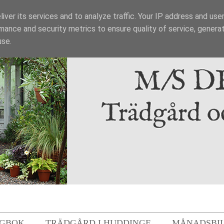
iver its services and to analyze traffic. Your IP address and use
mance and security metrics to ensure quality of service, genera
use.
GBOK
TRÄDGÅRD I HUDDINGE
MÅNADSBI