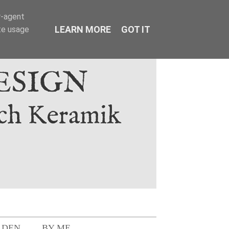
r-agent
LEARN MORE
GOT IT
te usage
LDEN
BY ME