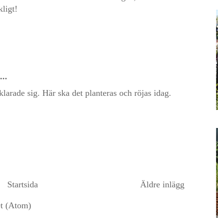
kligt!
...
arade sig. Här ska det planteras och röjas idag.
Startsida
Äldre inlägg
et (Atom)