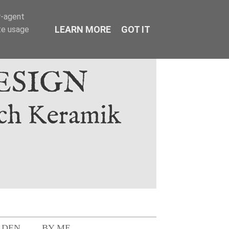
r-agent
LEARN MORE
GOT IT
te usage
LDEN
BY ME