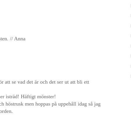
sten. // Anna
r att se vad det är och det ser ut att bli ett
ler isträd! Häftigt mönster!
 och höstrusk men hoppas på uppehåll idag så jag
jorden.