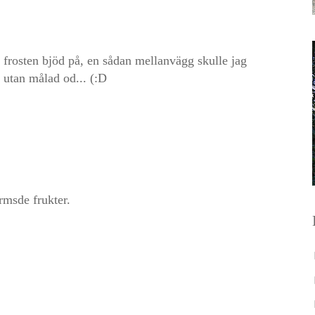
n frosten bjöd på, en sådan mellanvägg skulle jag
 utan målad od... (:D
ormsde frukter.