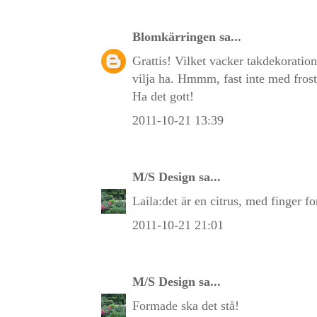
Blomkärringen
sa...
Grattis! Vilket vacker takdekoratio
vilja ha. Hmmm, fast inte med frost
Ha det gott!
2011-10-21 13:39
M/S Design
sa...
Laila:det är en citrus, med finger f
2011-10-21 21:01
M/S Design
sa...
Formade ska det stå!