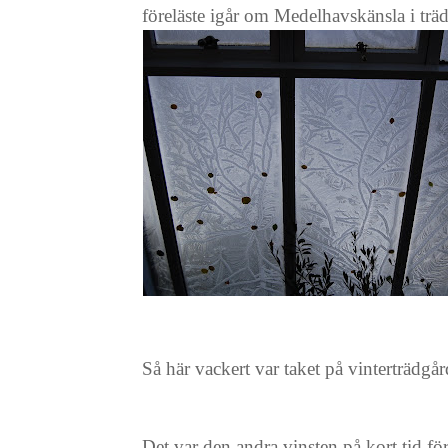
föreläste igår om Medelhavskänsla i träd
Så här vackert var taket på vinterträdgår
Det var den andra vinsten på kort tid fö