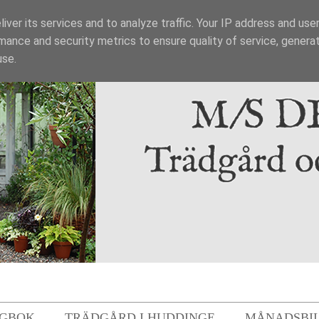
iver its services and to analyze traffic. Your IP address and use
mance and security metrics to ensure quality of service, genera
use.
GBOK
TRÄDGÅRD I HUDDINGE
MÅNADSBI