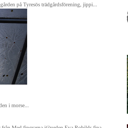
gården på Tyresös trädgårdsförening, jippi...
den i morse...
r från
Med fingrarna i(j)orden
Eva Robilds fina