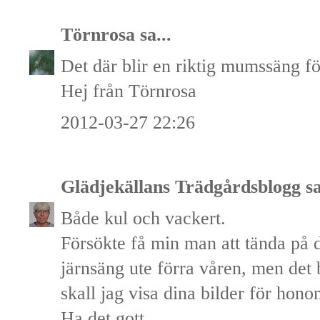
Törnrosa
sa...
Det där blir en riktig mumssäng f
Hej från Törnrosa
2012-03-27 22:26
Glädjekällans Trädgårdsblogg
sa
Både kul och vackert.
Försökte få min man att tända på
järnsäng ute förra våren, men det
skall jag visa dina bilder för hono
Ha det gott