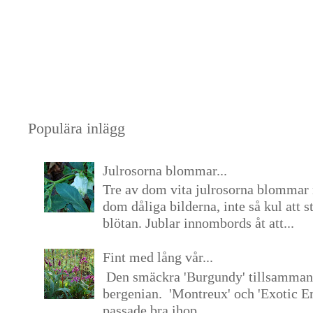
Populära inlägg
Julrosorna blommar...
Tre av dom vita julrosorna blommar 
dom dåliga bilderna, inte så kul att s
blötan. Jublar innombords åt att...
Fint med lång vår...
Den smäckra 'Burgundy' tillsamma
bergenian. 'Montreux' och 'Exotic E
passade bra ihop. ...