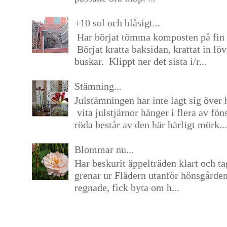
+10 sol och blåsigt...
Har börjat tömma komposten på fin 
Börjat kratta baksidan, krattat in lö
buskar. Klippt ner det sista i/r...
Stämning...
Julstämningen har inte lagt sig över 
vita julstjärnor hänger i flera av fön
röda består av den här härligt mörk...
Blommar nu...
Har beskurit äppelträden klart och tag
grenar ur Flädern utanför hönsgårde
regnade, fick byta om h...