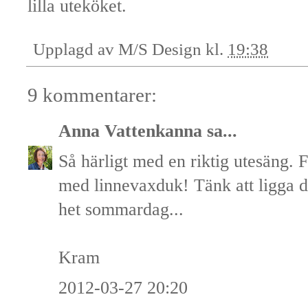
lilla uteköket.
Upplagd av
M/S Design
kl.
19:38
9 kommentarer:
Anna Vattenkanna
sa...
Så härligt med en riktig utesäng. Fi
med linnevaxduk! Tänk att ligga d
het sommardag...
Kram
2012-03-27 20:20