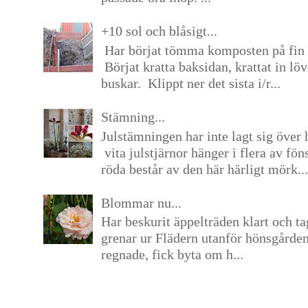
+10 sol och blåsigt...
Har börjat tömma komposten på fin 
Börjat kratta baksidan, krattat in lö
buskar. Klippt ner det sista i/r...
Stämning...
Julstämningen har inte lagt sig över 
vita julstjärnor hänger i flera av fön
röda består av den här härligt mörk...
Blommar nu...
Har beskurit äppelträden klart och tag
grenar ur Flädern utanför hönsgårde
regnade, fick byta om h...