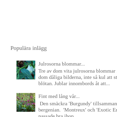
Populära inlägg
Julrosorna blommar...
Tre av dom vita julrosorna blommar 
dom dåliga bilderna, inte så kul att s
blötan. Jublar innombords åt att...
Fint med lång vår...
Den smäckra 'Burgundy' tillsamma
bergenian. 'Montreux' och 'Exotic E
passade bra ihop. ...