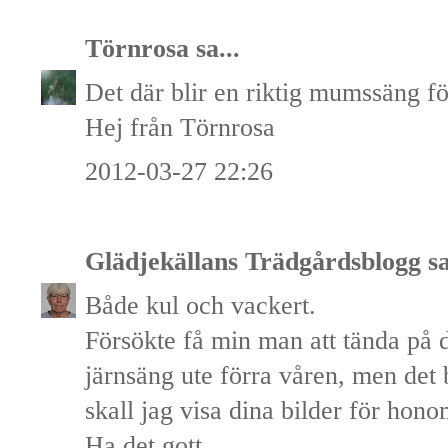
Törnrosa
sa...
Det där blir en riktig mumssäng f
Hej från Törnrosa
2012-03-27 22:26
Glädjekällans Trädgårdsblogg
sa
Både kul och vackert.
Försökte få min man att tända på
järnsäng ute förra våren, men det
skall jag visa dina bilder för hono
Ha det gott