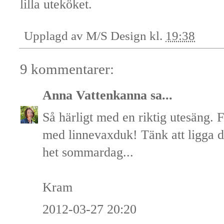
lilla uteköket.
Upplagd av
M/S Design
kl.
19:38
9 kommentarer:
Anna Vattenkanna
sa...
Så härligt med en riktig utesäng. Fi
med linnevaxduk! Tänk att ligga d
het sommardag...
Kram
2012-03-27 20:20